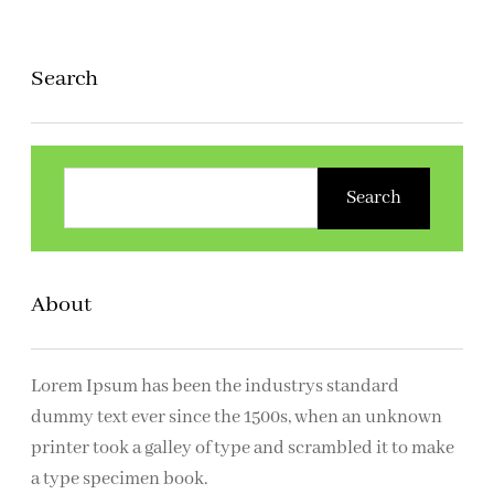
Search
Z
o
Search
e
k
e
About
n
Lorem Ipsum has been the industrys standard
dummy text ever since the 1500s, when an unknown
printer took a galley of type and scrambled it to make
a type specimen book.