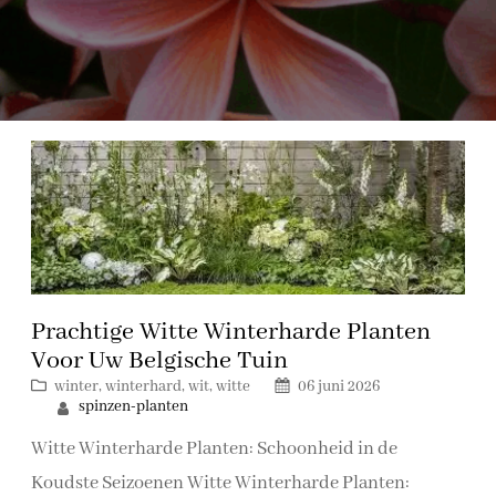
Prachtige Witte Winterharde Planten
Voor Uw Belgische Tuin
winter
, 
winterhard
, 
wit
, 
witte
06 juni 2026
spinzen-planten
Witte Winterharde Planten: Schoonheid in de
Koudste Seizoenen Witte Winterharde Planten: