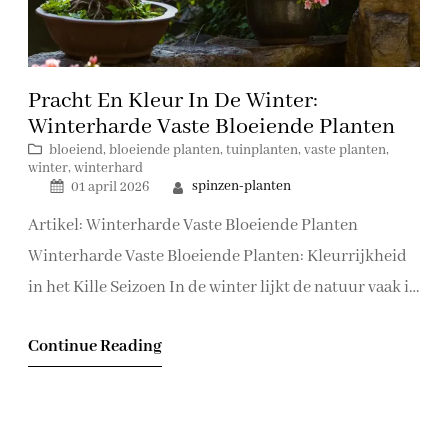
Pracht En Kleur In De Winter:
Winterharde Vaste Bloeiende Planten
bloeiend
, 
bloeiende planten
, 
tuinplanten
, 
vaste planten
, 
winter
, 
winterhard
spinzen-planten
01 april 2026
Artikel: Winterharde Vaste Bloeiende Planten
Winterharde Vaste Bloeiende Planten: Kleurrijkheid
in het Kille Seizoen In de winter lijkt de natuur vaak in
een diepe slaap te zijn gevallen, maar dat betekent niet
Continue Reading
dat uw tuin saai hoeft te zijn. Met winterharde vaste
bloeiende planten kunt u ook in de koudste maanden
van het jaar genieten…