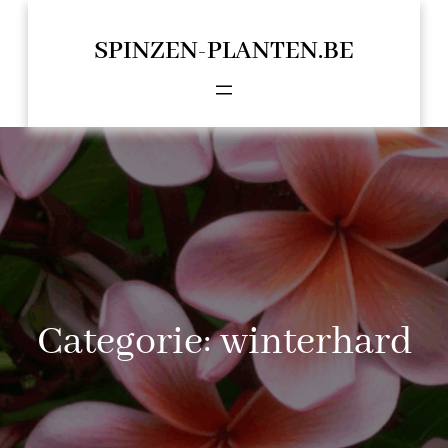
Spring
naar
SPINZEN-PLANTEN.BE
de
inhoud
Categorie:
winterhard