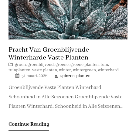
Pracht Van Groenblijvende
Winterharde Vaste Planten
groen
, 
groenblijvend
, 
groene
, 
groene planten
, 
tuin
, 
tuinplanten
, 
vaste planten
, 
winter
, 
wintergroen
, 
winterhard
spinzen-planten
31 maart 2026
Groenblijvende Vaste Planten Winterhard:
Schoonheid in Alle Seizoenen Groenblijvende Vaste
Planten Winterhard: Schoonheid in Alle Seizoenen
Als de winter zijn intrede doet en de meeste planten
Continue Reading
hun bladeren laten vallen, zijn groenblijvende vaste
planten een welkome aanblik in de tuin. Deze