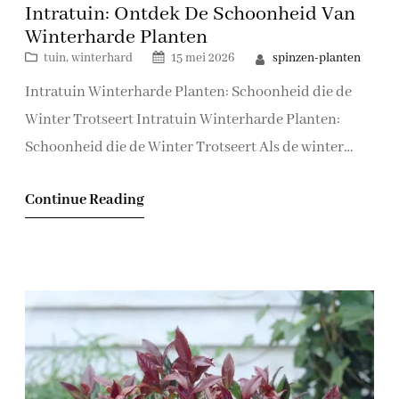
Intratuin: Ontdek De Schoonheid Van
Winterharde Planten
spinzen-planten
tuin
, 
winterhard
15 mei 2026
Intratuin Winterharde Planten: Schoonheid die de
Winter Trotseert Intratuin Winterharde Planten:
Schoonheid die de Winter Trotseert Als de winter
nadert en de temperaturen beginnen te dalen,
Continue Reading
betekent dat niet het einde van kleurrijke bloemen en
weelderig groen in uw tuin. Met Intratuin
winterharde planten kunt u het hele jaar door
genieten van prachtige flora die…