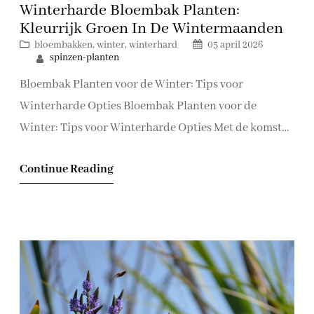
Winterharde Bloembak Planten:
Kleurrijk Groen In De Wintermaanden
bloembakken
, 
winter
, 
winterhard
05 april 2026
spinzen-planten
Bloembak Planten voor de Winter: Tips voor
Winterharde Opties Bloembak Planten voor de
Winter: Tips voor Winterharde Opties Met de komst
van de winter hoeft uw bloembak of terras niet saai en
Continue Reading
kleurloos te worden. Door te kiezen voor winterharde
planten kunt u ook tijdens de koudere maanden
genieten van een kleurrijke en levendige tuin.…