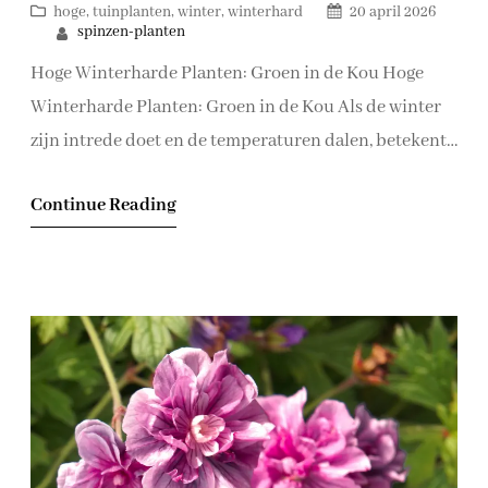
hoge
, 
tuinplanten
, 
winter
, 
winterhard
20 april 2026
spinzen-planten
Hoge Winterharde Planten: Groen in de Kou Hoge
Winterharde Planten: Groen in de Kou Als de winter
zijn intrede doet en de temperaturen dalen, betekent
dit niet dat uw tuin verstoken moet blijven van groen.
Continue Reading
Hoge winterharde planten zijn de perfecte keuze om
uw buitenruimte ook in de koudste maanden van het
jaar te verfraaien.…