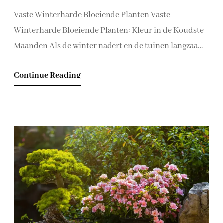
Vaste Winterharde Bloeiende Planten Vaste
Winterharde Bloeiende Planten: Kleur in de Koudste
Maanden Als de winter nadert en de tuinen langzaam
hun kleur verliezen, kunnen vaste winterharde
Continue Reading
bloeiende planten een welkome toevoeging zijn. Deze
planten trotseren de kou en zorgen voor prachtige
bloemen die uw tuin opfleuren, zelfs wanneer de
temperaturen dalen. Hier zijn enkele…