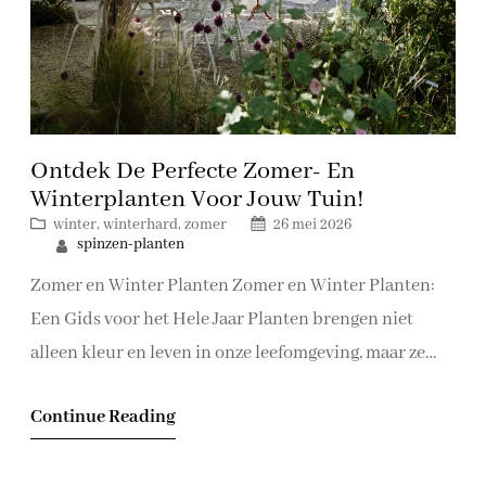
Ontdek De Perfecte Zomer- En
Winterplanten Voor Jouw Tuin!
winter
, 
winterhard
, 
zomer
26 mei 2026
spinzen-planten
Zomer en Winter Planten Zomer en Winter Planten:
Een Gids voor het Hele Jaar Planten brengen niet
alleen kleur en leven in onze leefomgeving, maar ze
kunnen ook perfect afgestemd worden op de
Continue Reading
seizoenen. Of het nu zomer of winter is, er zijn planten
die gedijen in elk seizoen. Laten we eens kijken naar