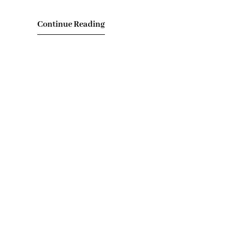
fleuren en te genieten van al…
Continue Reading