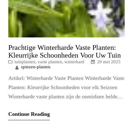
Prachtige Winterharde Vaste Planten:
Kleurrijke Schoonheden Voor Uw Tuin
tuinplanten
, 
vaste planten
, 
winterhard
29 mei 2025
spinzen-planten
Artikel: Winterharde Vaste Planten Winterharde Vaste
Planten: Kleurrijke Schoonheden voor elk Seizoen
Winterharde vaste planten zijn de onmisbare helden
van elke tuin. Deze planten zijn bestand tegen de
Continue Reading
koude temperaturen en trotseren moeiteloos de
winterse omstandigheden. Maar winterhardheid