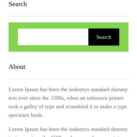
Search
Z
o
Search
e
k
e
About
n
Lorem Ipsum has been the industrys standard dummy
text ever since the 1500s, when an unknown printer
took a galley of type and scrambled it to make a type
specimen book.
Lorem Ipsum has been the industrys standard dummy