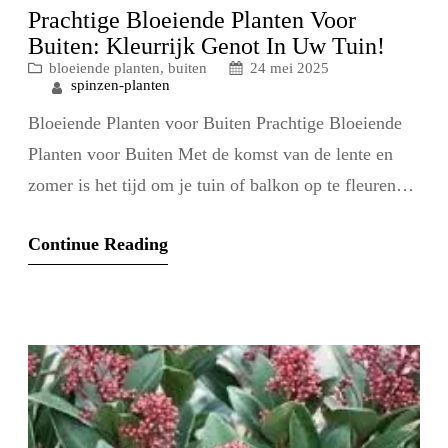
Prachtige Bloeiende Planten Voor
Buiten: Kleurrijk Genot In Uw Tuin!
bloeiende planten
, 
buiten
24 mei 2025
spinzen-planten
Bloeiende Planten voor Buiten Prachtige Bloeiende
Planten voor Buiten Met de komst van de lente en
zomer is het tijd om je tuin of balkon op te fleuren
met kleurrijke bloeiende planten. Deze levendige
Continue Reading
flora voegt niet alleen schoonheid toe aan je
buitenruimte, maar trekt ook bijen, vlinders en andere
nuttige bestuivers aan. Hier zijn…