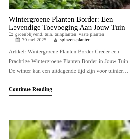
Wintergroene Planten Border: Een
Levendige Toevoeging Aan Jouw Tuin
groenblijvend
, 
tuin
, 
tuinplanten
, 
vaste planten
spinzen-planten
30 mei 2025
Artikel: Wintergroene Planten Border Creëer een
Prachtige Wintergroene Planten Border in Jouw Tuin
De winter kan een uitdagende tijd zijn voor tuiniers,
met kale bomen en dorre planten die het
Continue Reading
buitenlandschap domineren. Maar met de juiste
planning en selectie van wintergroene planten, kun je
een prachtige en levendige border creëren die zelfs in
de koudste…