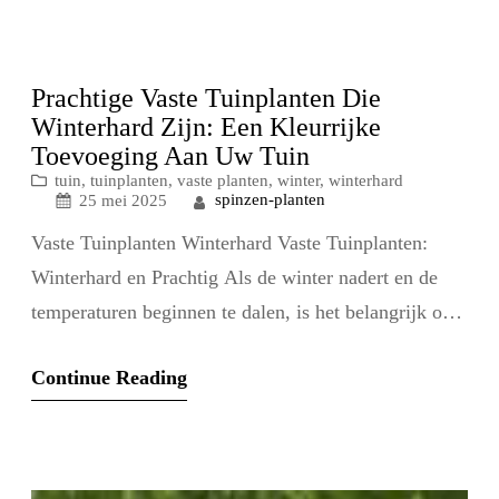
manier om kleur en leven aan uw buitenruimte te
geven. Deze planten keren elk jaar terug en zorgen…
Prachtige Vaste Tuinplanten Die
Winterhard Zijn: Een Kleurrijke
Toevoeging Aan Uw Tuin
tuin
, 
tuinplanten
, 
vaste planten
, 
winter
, 
winterhard
spinzen-planten
25 mei 2025
Vaste Tuinplanten Winterhard Vaste Tuinplanten:
Winterhard en Prachtig Als de winter nadert en de
temperaturen beginnen te dalen, is het belangrijk om
na te denken over welke planten bestand zijn tegen
Continue Reading
de koude maanden. Vaste tuinplanten die winterhard
zijn, bieden een prachtige oplossing voor een
kleurrijke en levendige tuin, zelfs in de koudste tijd
van…