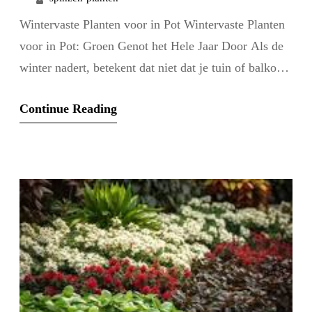
Wintervaste Planten voor in Pot Wintervaste Planten
voor in Pot: Groen Genot het Hele Jaar Door Als de
winter nadert, betekent dat niet dat je tuin of balkon
saai hoeft te zijn. Met wintervaste planten in potten
Continue Reading
kun je het hele jaar door genieten van groen en kleur.
Deze planten zijn bestand tegen koude
temperaturen…