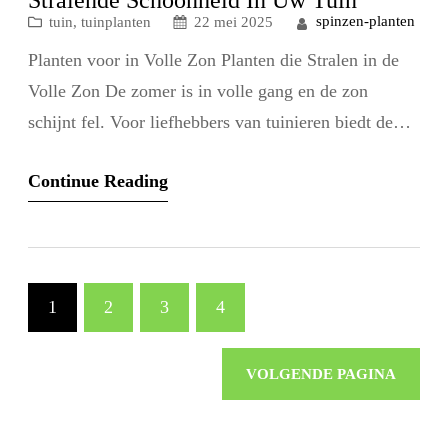
spinzen-planten
tuin
, 
tuinplanten
22 mei 2025
Planten voor in Volle Zon Planten die Stralen in de
Volle Zon De zomer is in volle gang en de zon
schijnt fel. Voor liefhebbers van tuinieren biedt de
volle zon een uitdagende omgeving om planten te
Continue Reading
laten gedijen. Gelukkig zijn er tal van plantensoorten
die juist floreren in deze heldere en warme
omstandigheden. Cactussen…
1
2
3
4
VOLGENDE PAGINA