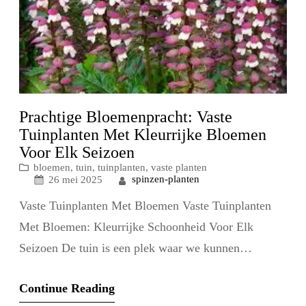
Prachtige Bloemenpracht: Vaste
Tuinplanten Met Kleurrijke Bloemen
Voor Elk Seizoen
bloemen
, 
tuin
, 
tuinplanten
, 
vaste planten
spinzen-planten
26 mei 2025
Vaste Tuinplanten Met Bloemen Vaste Tuinplanten
Met Bloemen: Kleurrijke Schoonheid Voor Elk
Seizoen De tuin is een plek waar we kunnen
ontspannen en genieten van de natuur. Het toevoegen
Continue Reading
van vaste tuinplanten met bloemen is een geweldige