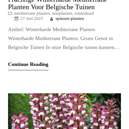
Planten Voor Belgische Tuinen
mediterrane planten
, 
tuinplanten
, 
winterhard
spinzen-planten
27 mei 2025
Artikel: Winterharde Mediterrane Planten
Winterharde Mediterrane Planten: Groen Genot in
Belgische Tuinen In onze Belgische tuinen kunnen
we niet altijd genieten van het zonnige mediterrane
Continue Reading
klimaat, maar dat betekent niet dat we de schoonheid
en charme van mediterrane planten moeten missen.
Gelukkig zijn er tal van winterharde mediterrane
planten die perfect gedijen in ons gematigde…