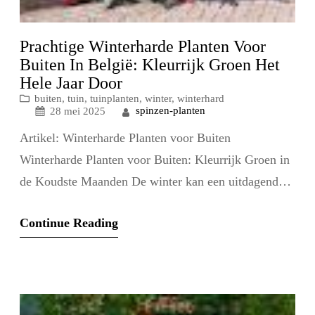
Prachtige Winterharde Planten Voor
Buiten In België: Kleurrijk Groen Het
Hele Jaar Door
buiten
, 
tuin
, 
tuinplanten
, 
winter
, 
winterhard
spinzen-planten
28 mei 2025
Artikel: Winterharde Planten voor Buiten
Winterharde Planten voor Buiten: Kleurrijk Groen in
de Koudste Maanden De winter kan een uitdagende
tijd zijn voor tuinliefhebbers, maar met de juiste
Continue Reading
planten kunt u ook in de koudste maanden van het
jaar genieten van een prachtige en kleurrijke tuin.
Winterharde planten zijn speciaal aangepast om de
lage temperaturen…