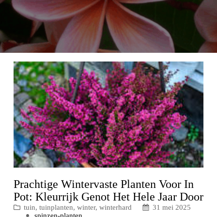
Prachtige Wintervaste Planten Voor In
Pot: Kleurrijk Genot Het Hele Jaar Door
tuin
, 
tuinplanten
, 
winter
, 
winterhard
31 mei 2025
spinzen-planten