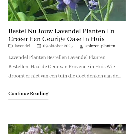
Bestel Nu Jouw Lavendel Planten En
Creëer Een Geurige Oase In Huis
spinzen-planten
lavendel
09 oktober 2025
Lavendel Planten Bestellen Lavendel Planten
Bestellen: Haal de Geur van Provence in Huis Wie
droomt er niet van een tuin die doet denken aan de
prachtige lavendelvelden in de Provence? Met
Continue Reading
lavendel planten in uw eigen tuin kunt u die droom
werkelijkheid laten worden. Lavendel staat bekend
om zijn heerlijke geur, prachtige paarse bloemen en…