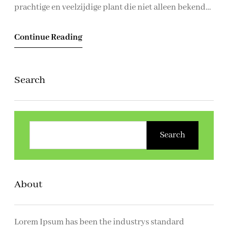
prachtige en veelzijdige plant die niet alleen bekend
staat om zijn heerlijke geur, maar ook om zijn
Continue Reading
decoratieve en medicinale eigenschappen. Het kopen
van lavendel planten voor jouw tuin kan een
verrijking zijn voor zowel de esthetiek als de
Search
functionaliteit…
Z
o
Search
e
k
e
About
n
Lorem Ipsum has been the industrys standard