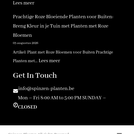
n
:
Lees meer
e
P
Prachtige Roze Bloeiende Planten voor Buiten:
P
r
Breng Kleur in je Tuin met Planten met Roze
l
a
Bloemen
a
c
03 augustus 2026
n
h
Artikel: Plant met Roze Bloemen voor Buiten Prachtige
t
t
:
Lees meer
Planten met…
e
i
P
Get In Touch
n
g
r
v
e
a
info@spinzen-planten.be
o
p
c
Mon – Fri 8:00 AM to 5:00 PM SUNDAY –
o
l
h
CLOSED
r
a
t
e
n
i
e
t