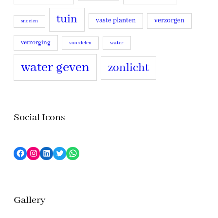
tuin
vaste planten
verzorgen
snoeien
verzorging
water
voordelen
water geven
zonlicht
Social Icons
F
I
L
T
W
a
n
i
w
h
c
s
n
i
a
Gallery
e
t
k
t
t
b
a
e
t
s