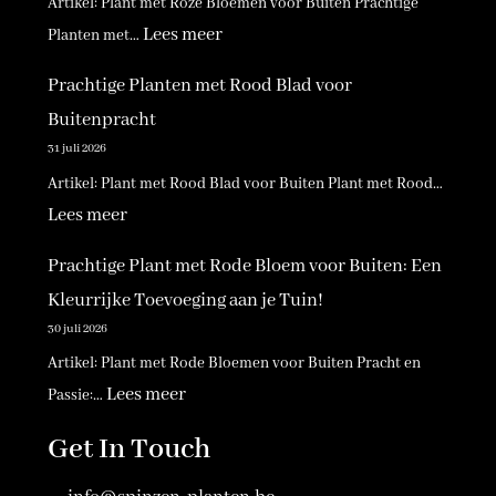
Artikel: Plant met Roze Bloemen voor Buiten Prachtige
:
Lees meer
Planten met…
P
Prachtige Planten met Rood Blad voor
r
Buitenpracht
a
31 juli 2026
c
Artikel: Plant met Rood Blad voor Buiten Plant met Rood…
h
:
Lees meer
t
P
Prachtige Plant met Rode Bloem voor Buiten: Een
i
r
Kleurrijke Toevoeging aan je Tuin!
g
a
30 juli 2026
e
c
Artikel: Plant met Rode Bloemen voor Buiten Pracht en
R
h
:
Lees meer
Passie:…
o
t
P
Get In Touch
z
i
r
e
g