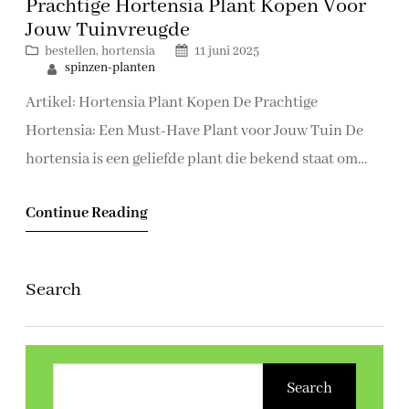
Prachtige Hortensia Plant Kopen Voor
Jouw Tuinvreugde
bestellen
, 
hortensia
11 juni 2025
spinzen-planten
Artikel: Hortensia Plant Kopen De Prachtige
Hortensia: Een Must-Have Plant voor Jouw Tuin De
hortensia is een geliefde plant die bekend staat om
zijn weelderige bloemen en elegante uitstraling. Of je
Continue Reading
nu een ervaren tuinier bent of net begint met
tuinieren, het toevoegen van een hortensia aan je
buitenruimte zal zeker een vleugje schoonheid en…
Search
Z
o
Search
e