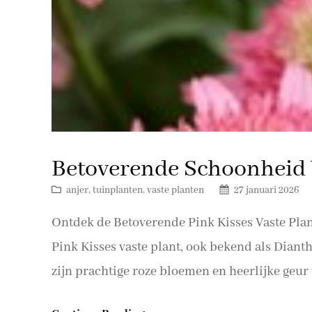
Betoverende Schoonheid V
anjer
, 
tuinplanten
, 
vaste planten
27 januari 2026
Ontdek de Betoverende Pink Kisses Vaste Plan
Pink Kisses vaste plant, ook bekend als Dianth
zijn prachtige roze bloemen en heerlijke geur 
tuinliefhebber te veroveren. De Pink Kisses st