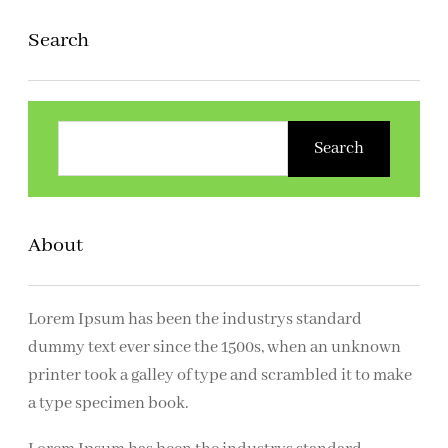
Search
Z
o
Search
e
k
e
About
n
Lorem Ipsum has been the industrys standard
dummy text ever since the 1500s, when an unknown
printer took a galley of type and scrambled it to make
a type specimen book.