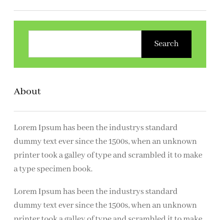
Z
o
Search
e
k
e
About
n
Lorem Ipsum has been the industrys standard
dummy text ever since the 1500s, when an unknown
printer took a galley of type and scrambled it to make
a type specimen book.
Lorem Ipsum has been the industrys standard
dummy text ever since the 1500s, when an unknown
printer took a galley of type and scrambled it to make