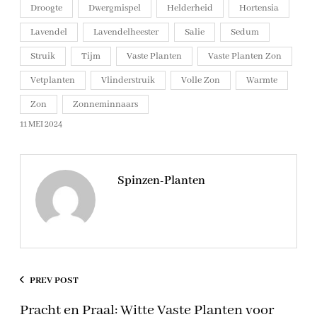
Droogte
Dwergmispel
Helderheid
Hortensia
Lavendel
Lavendelheester
Salie
Sedum
Struik
Tijm
Vaste Planten
Vaste Planten Zon
Vetplanten
Vlinderstruik
Volle Zon
Warmte
Zon
Zonneminnaars
11 MEI 2024
Spinzen-Planten
PREV POST
Pracht en Praal: Witte Vaste Planten voor