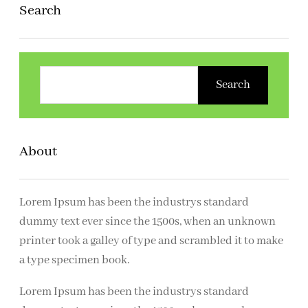
Search
Z
o
Search
e
k
e
About
n
Lorem Ipsum has been the industrys standard
dummy text ever since the 1500s, when an unknown
printer took a galley of type and scrambled it to make
a type specimen book.
Lorem Ipsum has been the industrys standard