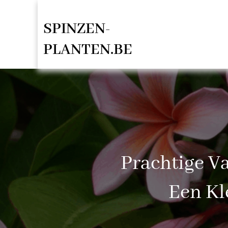
Spring
SPINZEN-
naar
de
PLANTEN.BE
inhoud
Prachtige V
Een Kl