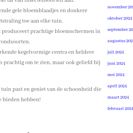
ekt tal van insectensoorten aan.
november 20
ende gele bloemblaadjes en donkere
oktober 2024
straling toe aan elke tuin.
september 2
t produceert prachtige bloemschermen in
grondsoorten.
augustus 202
kende kegelvormige centra en heldere
juli 2024
n prachtig om te zien, maar ook geliefd bij
juni 2024
mei 2024
april 2024
w tuin past en geniet van de schoonheid die
maart 2024
te bieden hebben!
februari 202