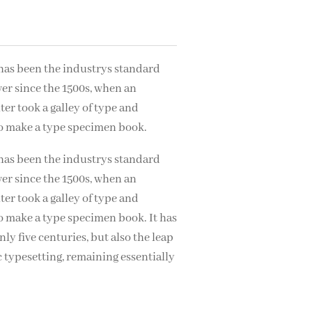
as been the industrys standard
er since the 1500s, when an
r took a galley of type and
to make a type specimen book.
as been the industrys standard
er since the 1500s, when an
r took a galley of type and
o make a type specimen book. It has
ly five centuries, but also the leap
c typesetting, remaining essentially