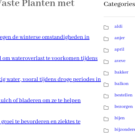
Vaste Planten met
Categories
aldi
 tegen de winterse omstandigheden in
anjer
april
d om wateroverlast te voorkomen tijdens
aveve
bakker
g water, vooral tijdens droge periodes in
balkon
bestellen
ulch of bladeren om ze te helpen
bezorgen
bijen
groei te bevorderen en ziektes te
bijzonder