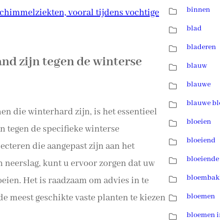
binnen
chimmelziekten, vooral tijdens vochtige
blad
bladeren
and zijn tegen de winterse
blauw
blauwe
blauwe b
en die winterhard zijn, is het essentieel
bloeien
n tegen de specifieke winterse
bloeiend
ecteren die aangepast zijn aan het
bloeiende
n neerslag, kunt u ervoor zorgen dat uw
bloembak
loeien. Het is raadzaam om advies in te
de meest geschikte vaste planten te kiezen
bloemen
bloemen i