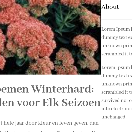
n
About
Lorem Ipsum h
dummy text ev
unknown printe
scrambled it 
Lorem Ipsum h
dummy text ev
unknown printe
oemen Winterhard:
scrambled it t
en voor Elk Seizoen
survived not on
into electroni
unchanged.
t hele jaar door kleur en leven geven, dan