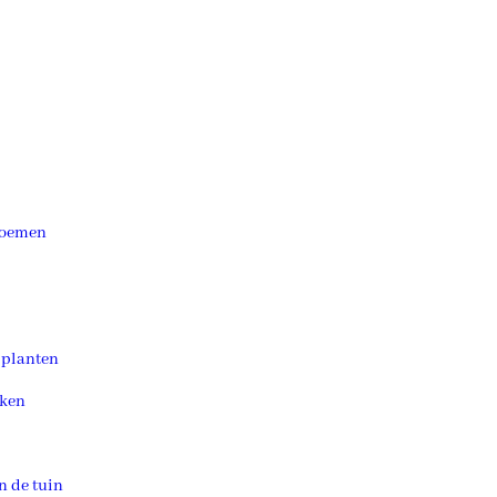
loemen
 planten
ken
n de tuin