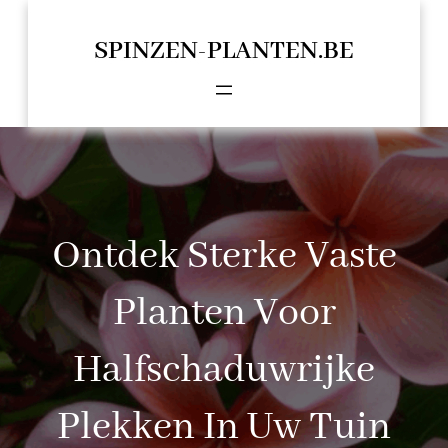
Spring
naar
SPINZEN-PLANTEN.BE
de
inhoud
Ontdek Sterke Vaste
Planten Voor
Halfschaduwrijke
Plekken In Uw Tuin