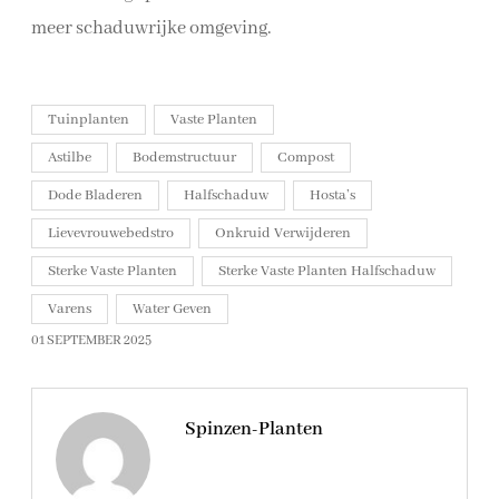
meer schaduwrijke omgeving.
Tuinplanten
Vaste Planten
Astilbe
Bodemstructuur
Compost
Dode Bladeren
Halfschaduw
Hosta’s
Lievevrouwebedstro
Onkruid Verwijderen
Sterke Vaste Planten
Sterke Vaste Planten Halfschaduw
Varens
Water Geven
01 SEPTEMBER 2025
Spinzen-Planten