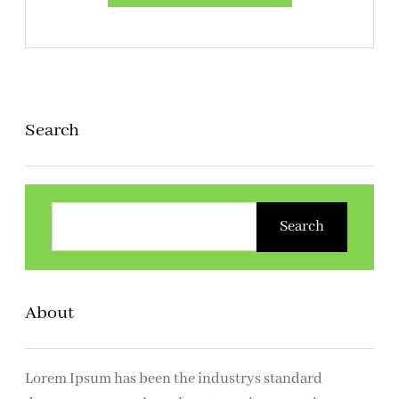
Search
Z
o
Search
e
k
e
About
n
Lorem Ipsum has been the industrys standard