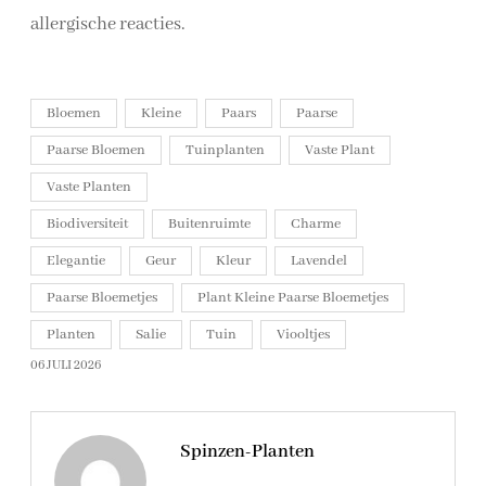
allergische reacties.
Bloemen
Kleine
Paars
Paarse
Paarse Bloemen
Tuinplanten
Vaste Plant
Vaste Planten
Biodiversiteit
Buitenruimte
Charme
Elegantie
Geur
Kleur
Lavendel
Paarse Bloemetjes
Plant Kleine Paarse Bloemetjes
Planten
Salie
Tuin
Viooltjes
06 JULI 2026
Spinzen-Planten