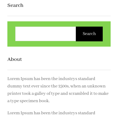
Search
Z
o
Search
e
k
e
About
n
Lorem Ipsum has been the industrys standard
dummy text ever since the 1500s, when an unknown
printer took a galley of type and scrambled it to make
a type specimen book.
Lorem Ipsum has been the industrys standard