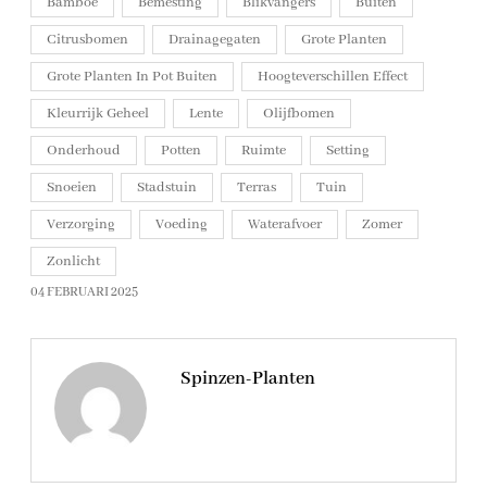
Bamboe
Bemesting
Blikvangers
Buiten
Citrusbomen
Drainagegaten
Grote Planten
Grote Planten In Pot Buiten
Hoogteverschillen Effect
Kleurrijk Geheel
Lente
Olijfbomen
Onderhoud
Potten
Ruimte
Setting
Snoeien
Stadstuin
Terras
Tuin
Verzorging
Voeding
Waterafvoer
Zomer
Zonlicht
04 FEBRUARI 2025
Spinzen-Planten