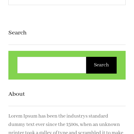
Search
Z
o
Search
e
k
e
About
n
Lorem Ipsum has been the industrys standard
dummy text ever since the 1500s, when an unknown
printer took a galley of type and scrambled it to make