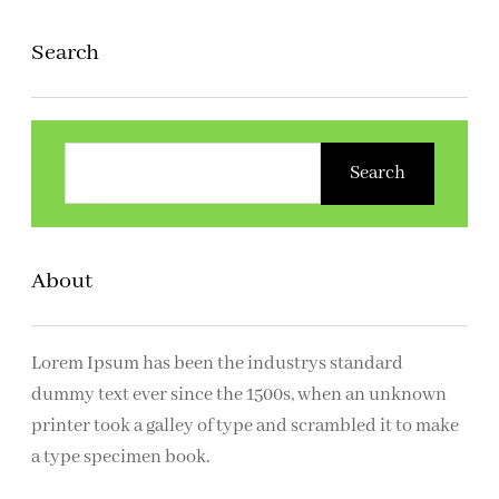
Search
Z
o
Search
e
k
e
About
n
Lorem Ipsum has been the industrys standard
dummy text ever since the 1500s, when an unknown
printer took a galley of type and scrambled it to make
a type specimen book.