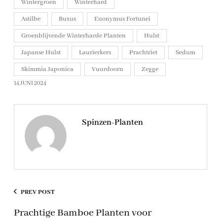
Wintergroen
Winterhard
Astilbe
Buxus
Euonymus Fortunei
Groenblijvende Winterharde Planten
Hulst
Japanse Hulst
Laurierkers
Prachtriet
Sedum
Skimmia Japonica
Vuurdoorn
Zegge
14 JUNI 2024
Spinzen-Planten
PREV POST
Prachtige Bamboe Planten voor