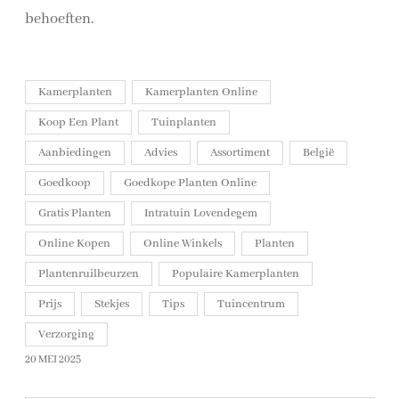
behoeften.
Kamerplanten
Kamerplanten Online
Koop Een Plant
Tuinplanten
Aanbiedingen
Advies
Assortiment
België
Goedkoop
Goedkope Planten Online
Gratis Planten
Intratuin Lovendegem
Online Kopen
Online Winkels
Planten
Plantenruilbeurzen
Populaire Kamerplanten
Prijs
Stekjes
Tips
Tuincentrum
Verzorging
20 MEI 2025