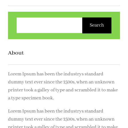
Z
o
Search
e
k
e
About
n
Lorem Ipsum has been the industrys standard
dummy text ever since the 1500s, when an unknown
printer took a galley of type and scrambled it to make
a type specimen book.
Lorem Ipsum has been the industrys standard
dummy text ever since the 1500s, when an unknown
printer took a galley of type and scrambled it to make