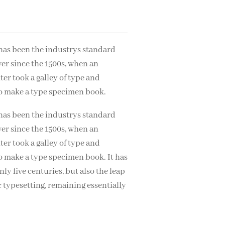
as been the industrys standard
er since the 1500s, when an
r took a galley of type and
to make a type specimen book.
as been the industrys standard
er since the 1500s, when an
r took a galley of type and
o make a type specimen book. It has
ly five centuries, but also the leap
c typesetting, remaining essentially