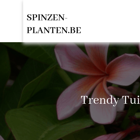
Spring
SPINZEN-
naar
de
PLANTEN.BE
inhoud
Trendy Tui