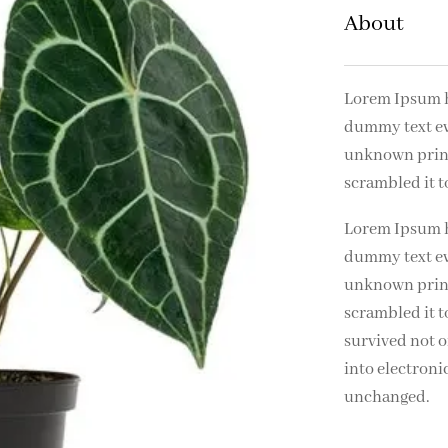
n
About
Lorem Ipsum h
dummy text ev
unknown printe
scrambled it 
Lorem Ipsum h
dummy text ev
unknown printe
scrambled it t
survived not on
into electroni
unchanged.