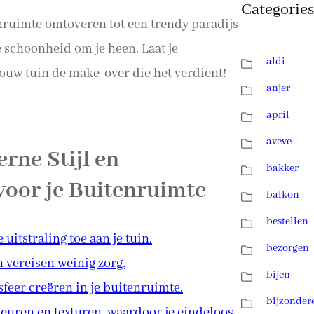
Categories
nruimte omtoveren tot een trendy paradijs
e schoonheid om je heen. Laat je
aldi
jouw tuin de make-over die het verdient!
anjer
april
aveve
rne Stijl en
bakker
oor je Buitenruimte
balkon
bestellen
uitstraling toe aan je tuin.
bezorgen
 vereisen weinig zorg.
bijen
sfeer creëren in je buitenruimte.
bijzonder
leuren en texturen, waardoor je eindeloos