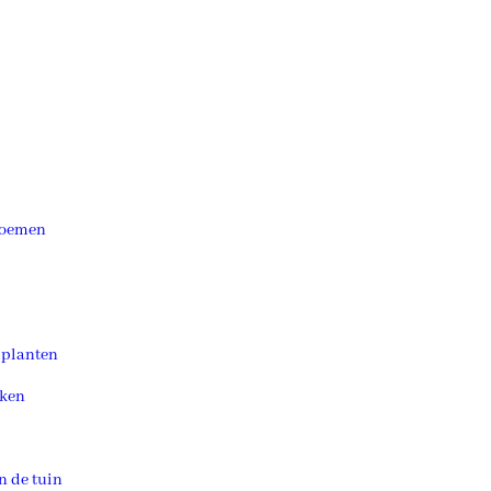
loemen
 planten
ken
n de tuin