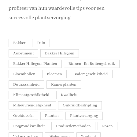
profiteer van hun waardevolle tips voor een
succesvolle plantverzorging.
Bakker
Tuin
Assortiment
Bakker Hillegom
Bakker Hillegom Planten
Binnen- En Buitengebruik
Bloembollen
Bloemen
Bodemgeschiktheid
Duurzaamheid
Kamerplanten
Klimaatgeschiktheid
Kwaliteit
Milieuvriendelijkheid
Onkruidbestrijding
Orchideeën
Planten
Plantverzorging
Potgrondkwaliteit
Productiemethoden
Rozen
Vakmanschap
Watergeven
Zonlicht