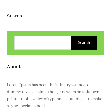
Search
Z
o
Search
e
k
e
About
n
Lorem Ipsum has been the industrys standard
dummy text ever since the 1500s, when an unknown
printer took a galley of type and scrambled it to make
a type specimen book.