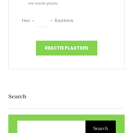
een reactie plaats.
two
×
=
fourteen
Search
Z
o
Search