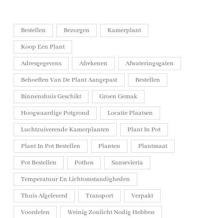
Bestellen
Bezorgen
Kamerplant
Koop Een Plant
Adresgegevens
Afrekenen
Afwateringsgaten
Behoeften Van De Plant Aangepast
Bestellen
Binnenshuis Geschikt
Groen Gemak
Hoogwaardige Potgrond
Locatie Plaatsen
Luchtzuiverende Kamerplanten
Plant In Pot
Plant In Pot Bestellen
Planten
Plantmaat
Pot Bestellen
Pothos
Sansevieria
Temperatuur En Lichtomstandigheden
Thuis Afgeleverd
Transport
Verpakt
Voordelen
Weinig Zonlicht Nodig Hebben